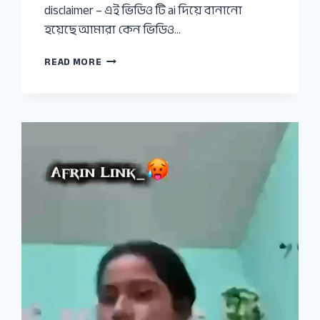
disclaimer – এই ভিডিও টি ai দিয়ে বানানো
হয়েছে আমারা কেন ভিডিও…
আরোহি
READ MORE
মিমের
৩:২৪
সেকেন্ডের
ভাইরাল
ভিডিও
লিংক