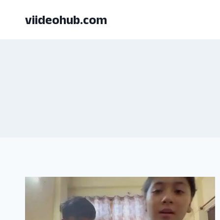
Skip
viideohub.com
to
content