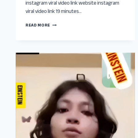
instagram viral video link website instagram
viral video link 19 minutes…
19
READ MORE
MINIT
34
SECOND
VIRAL
VIDEO
LINK