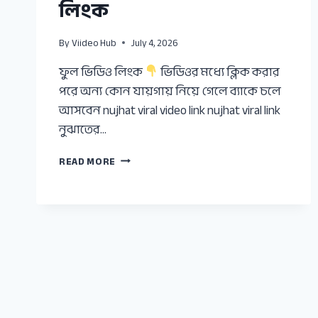
লিংক
By
Viideo Hub
July 4, 2026
ফুল ভিডিও লিংক
ভিডিওর মধ্যে ক্লিক করার
পরে অন্য কোন যায়গায় নিয়ে গেলে ব্যাকে চলে
আসবেন nujhat viral video link nujhat viral link
নুঝাতের…
টিকটকার
READ MORE
নুজহাতের
অরিজিনাল
ভাইরাল
ভিডিও
লিংক