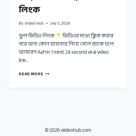
লিংক
By
Viideo Hub
July 3, 2026
ফুল ভিডিও লিংক
ভিডিওর মধ্যে ক্লিক করার
পরে অন্য কোন যায়গায় নিয়ে গেলে ব্যাকে চলে
আসবেন Aafrin 1 minit 24 second viral video
link…
আফরিন
READ MORE
আপুর
অরিজিনাল
ভাইরাল
ভিডিও
লিংক
© 2026 viideohub.com