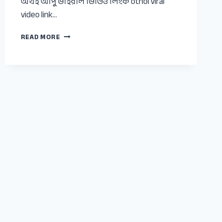
অথই আপু ভাইরাল ভিডিও লিংক othoi viral
video link…
OTHOI
READ MORE
আপুর
১
মিনিট
১৩
সেকেন্ডের
ভাইরাল
ভিডিও
লিংক